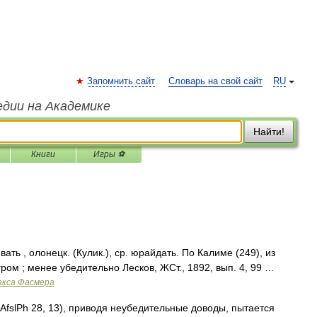
Запомнить сайт
Словарь на свой сайт
RU
едии на Академике
Найти!
Книги
Игры ⚽
ать , олонецк. (Кулик.), ср. юрайдать. По Калиме (249), из
гром ; менее убедительно Лесков, ЖСт., 1892, вып. 4, 99 …
акса Фасмера
 (AfslPh 28, 13), приводя неубедительные доводы, пытается