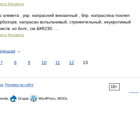
акса Фасмера
 клевета , укр. напрасний внезапный , блр. напраслiна поклеп
, сербохорв. напрасан вспыльчивый, стремительный, неукротимый
имств. из болг.; см.&#8230; …
акса Фасмера
дующая
→
7
8
9
10
11
12
13
ка
,
Реклама на сайте
18+
omla,
Drupal,
WordPress, MODx.