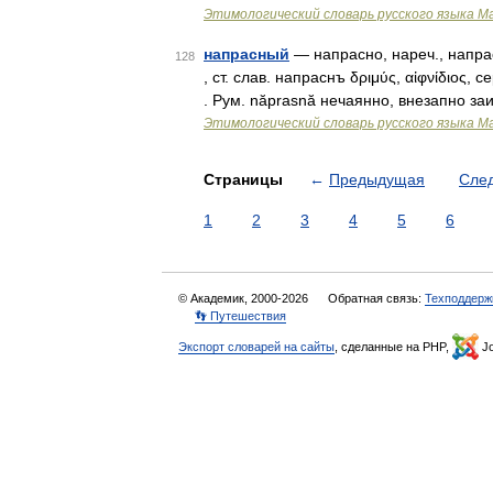
Этимологический словарь русского языка М
напрасный
— напрасно, нареч., напрас
128
, ст. слав. напраснъ δριμύς, αἰφνίδιος
. Рум. năprasnă нечаянно, внезапно за
Этимологический словарь русского языка М
Страницы
←
Предыдущая
Сле
1
2
3
4
5
6
© Академик, 2000-2026
Обратная связь:
Техподдерж
👣 Путешествия
Экспорт словарей на сайты
, сделанные на PHP,
Jo