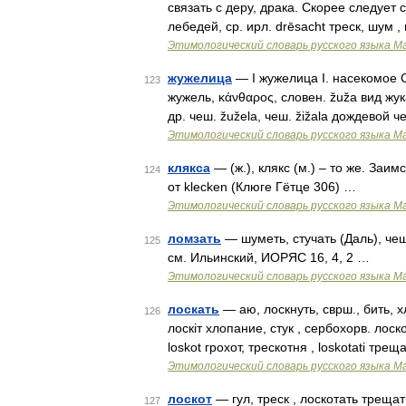
связать с деру, драка. Скорее следует сра
лебедей, ср. ирл. drēsacht треск, шум 
Этимологический словарь русского языка М
жужелица
— I жужелица I. насекомое C
123
жужель, κάνθαρος, словен. žužа вид жука,
др. чеш. žužеlа, чеш. žižala дождевой че
Этимологический словарь русского языка М
клякса
— (ж.), клякс (м.) – то же. Заимст
124
от klесkеn (Клюге Гётце 306) …
Этимологический словарь русского языка М
ломзать
— шуметь, стучать (Даль), чеш.
125
см. Ильинский, ИОРЯС 16, 4, 2 …
Этимологический словарь русского языка М
лоскать
— аю, лоскнуть, сврш., бить, х
126
лоскiт хлопание, стук , сербохорв. лоскот,
loskot грохот, трескотня , loskotati трещ
Этимологический словарь русского языка М
лоскот
— гул, треск , лоскотать трещат
127