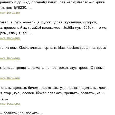
внить с др. инд. dhraṇati звучит , лат. кельт. drēnsō – о крике
, нж. нем.&#8230; …
акса Фасмера
arabus , укр. жужелиця, русск. цслав. жужелица, ἔντομον,
 древесный жук , żužeɫ насекомое , žužêlа жук , žûžеk – то же,
рвь , слвц. žužel …
акса Фасмера
в. из нем. Klecks клякса , ср. в. н. klас, klасkеs трещина, треск
акса Фасмера
 lomzati трещать, ломать , lоmоz грохот, стук, треск . От лом;
акса Фасмера
лопать, щелкать бичом , лоскотать, укр. лоскати щелкать , лоск,
 стар., гул , словен. lǫ̑skati плескать, трещать, болтать , чеш.
ать …
акса Фасмера
ь, болтать ; ср. лоскать …