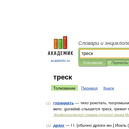
Словари и энциклоп
academic.ru
Толкования
Переводы
треск
Толкование
Перевод
Книги
гурандать
— тихо рокотать, погромыхив
121
вепс. guraidab слышится треск, гремит 
Этимологический словарь русского языка М
дрязг
— I I. [обычно дрязги мн.] Иокль
122